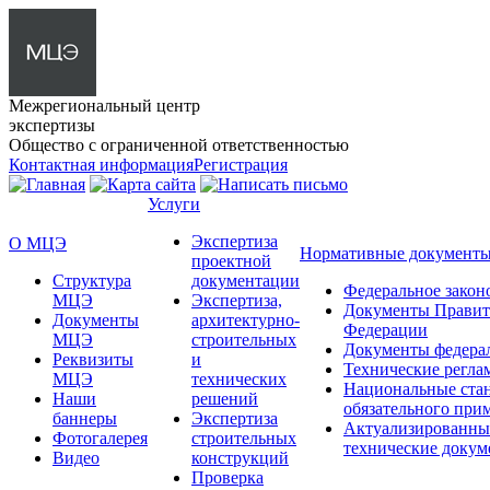
Межрегиональный центр
экспертизы
Общество с ограниченной ответственностью
Контактная информация
Регистрация
Услуги
Экспертиза
О МЦЭ
Нормативные документ
проектной
Структура
документации
Федеральное закон
МЦЭ
Экспертиза,
Документы Правит
Документы
архитектурно-
Федерации
МЦЭ
строительных
Документы федера
Реквизиты
и
Технические регла
МЦЭ
технических
Национальные ста
Наши
решений
обязательного при
баннеры
Экспертиза
Актуализированны
Фотогалерея
строительных
технические доку
Видео
конструкций
Проверка