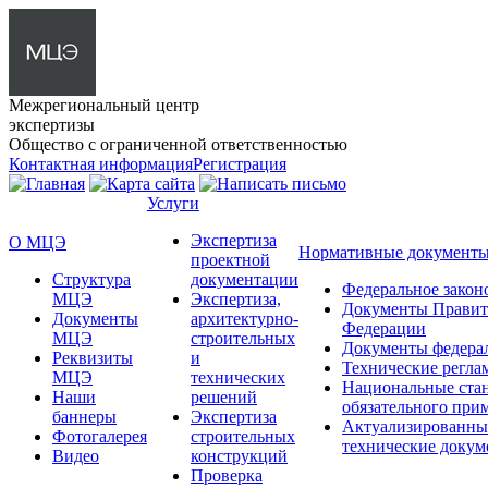
Межрегиональный центр
экспертизы
Общество с ограниченной ответственностью
Контактная информация
Регистрация
Услуги
Экспертиза
О МЦЭ
Нормативные документ
проектной
Структура
документации
Федеральное закон
МЦЭ
Экспертиза,
Документы Правит
Документы
архитектурно-
Федерации
МЦЭ
строительных
Документы федера
Реквизиты
и
Технические регла
МЦЭ
технических
Национальные ста
Наши
решений
обязательного при
баннеры
Экспертиза
Актуализированны
Фотогалерея
строительных
технические доку
Видео
конструкций
Проверка