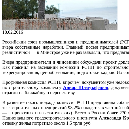
18.02.2016
Российский союз промышленников и предпринимателей (РСПП
вчера собственные наработки. Главный посыл предпринимат
реалистичной — в Минстрое уже не раз заявляли, что предлага
Вчера предприниматели и чиновники обсуждали проект доклада
Как пояснил на заседании комиссии РСПП по строительн
техрегулирования, ценообразования, подготовки кадров. Их с
Профильная комиссия РСПП, впрочем, документом уже недовол
по строительному комплексу
Анвар Шамузафаров
, докумен
отрасли на ближайшую перспективу.
В развитие такого подхода комиссия РСПП представила собст
тыс. строительных предприятий 98,2% находятся в частной соб
— в проектных и изыскательских). Всего в России более 270
Национального градостроительного института
Александр Кр
отделку жилья потратило около 1,5 трлн руб.