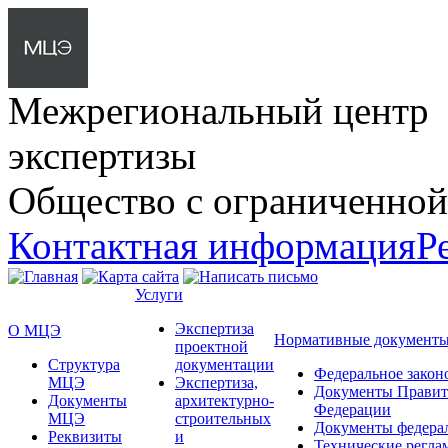
Межрегиональный центр
экспертизы
Общество с ограниченной
Контактная информация
Р
Услуги
Экспертиза
О МЦЭ
Нормативные документ
проектной
Структура
документации
Федеральное закон
МЦЭ
Экспертиза,
Документы Правит
Документы
архитектурно-
Федерации
МЦЭ
строительных
Документы федера
Реквизиты
и
Технические регла