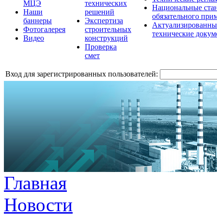
МЦЭ
технических
Национальные ста
Наши
решений
обязательного при
баннеры
Экспертиза
Актуализированны
Фотогалерея
строительных
технические доку
Видео
конструкций
Проверка
смет
Вход для зарегистрированных пользователей:
Главная
Новости